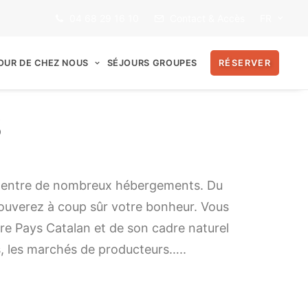
04 68 29 16 10
Contact & Accès
FR
OUR DE CHEZ NOUS
SÉJOURS GROUPES
RÉSERVER
s
ix entre de nombreux hébergements. Du
rouverez à coup sûr votre bonheur. Vous
ière Pays Catalan et de son cadre naturel
es, les marchés de producteurs…..