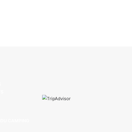
S
TS
DU CAMPING