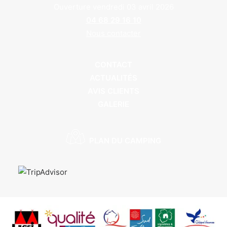
Ouverture vendredi 03 avril 2026
04 68 29 16 10
Nous contacter
CONTACT
ACTUALITÉS
AVIS CLIENTS
GALERIE
PLAN DU CAMPING