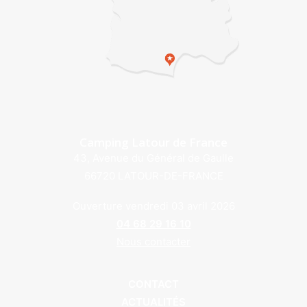
Camping Latour de France
43, Avenue du Général de Gaulle
66720 LATOUR-DE-FRANCE
Ouverture vendredi 03 avril 2026
04 68 29 16 10
Nous contacter
CONTACT
ACTUALITÉS